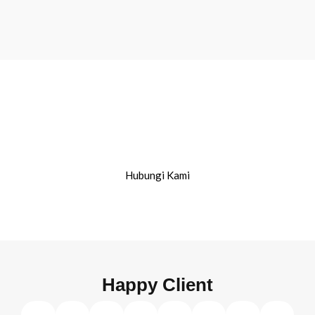
Kelola risiko digital dan
amankan masa depan Anda
dengan RSA Indonesia
Hubungi Kami
Happy Client